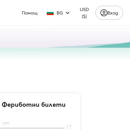
USD
Помощ
BG
Вход
($)
Фериботни билети
от