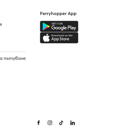
Ferryhopper App
я
а пътуване