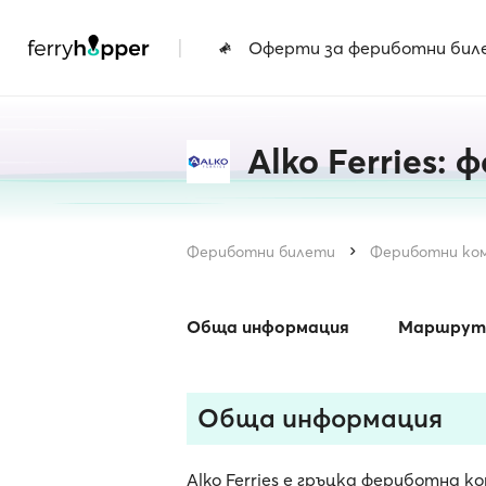
|
Оферти за фериботни бил
Alko Ferries:
Фериботни билети
Фериботни ко
Обща информация
Маршрут
Обща информация
Alko Ferries е гръцка фериботна ко