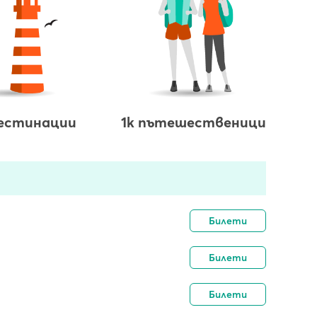
дестинации
1k пътешественици
Билети
Билети
Билети