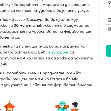
а обслужва фериботни маршрути до гръцките
ите си постоянни, удобни и безопасни услуги.
ries –
Sebeco II
, осигурява връзка между
алки за
30 минути
няколко пъти в седмицата.
 а благодарение на удобствата на ферибота ще
ването си.
стъпки
за пътниците си, като например за
, безработни и др. Във
Ferryhopper
са
тъпки на Alko Ferries, за да може да закупите
ени.
и и фериботни линии, предлагани от Alko
равните цените на Alko Ferries и всички
да закупите най-евтините фериботни билети.