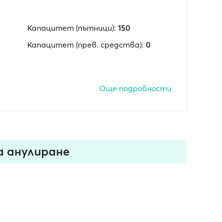
Капацитет (пътници):
150
Капацитет (прев. средства):
0
Още подробности
а анулиранe