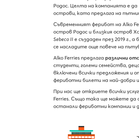
Родос. Целта на компанията е д
острови, като предлага на пътниц
Съвременният ферибот на Alko Fer
остров Родос и близкия остров Х
Sebeco II
е създаден през 2019 г.,
се насладите още повече на пъту
Alko Ferries предлага
различни от
студенти, големи семейства, деца
включени всички предложения и отс
фериботни билети на най-добри ц
При нас ще откриете всички услуг
Ferries. Също така ще можете да с
останали фериботни компании и 