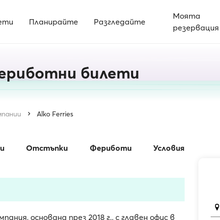
Моята
ети
Планирайте
Разгледайте
резервация
 фериботни билети
мпании
Alko Ferries
и
Отстъпки
Фериботи
Условия
мпания, основана през 2018 г., с главен офис в