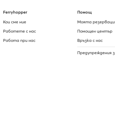
Ferryhopper
Помощ
Кои сме ние
Моята резерваци
Работете с нас
Помощен център
Работa при нас
Връзка с нас
Предупреждения з