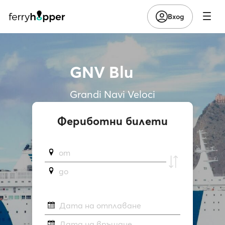
Вход
GNV Blu
Grandi Navi Veloci
Фериботни билети
от
до
Дата на отплаване
Дата на връщане