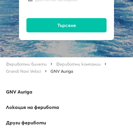
Търсене
Фериботни билети
Фериботни компании
Grandi Navi Veloci
GNV Auriga
GNV Auriga
Локация на ферибота
Други фериботи