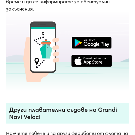
време и да се информирате за евентуални
закъснения.
Други плавателни съдове на Grandi
Navi Veloci
Научете повече и за други фериботи от флота на