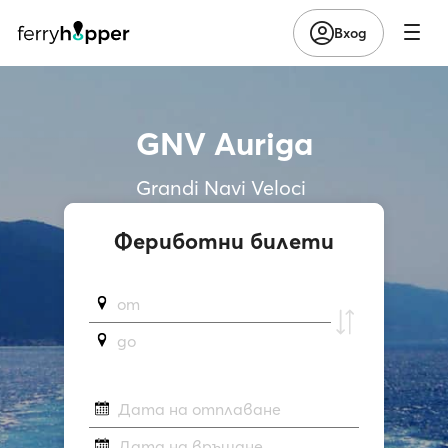
Вход
GNV Auriga
Grandi Navi Veloci
Фериботни билети
от
до
Дата на отплаване
Дата на връщане