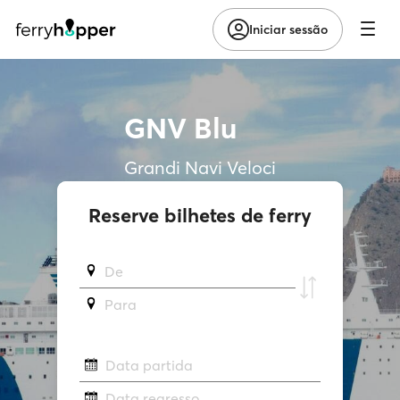
Iniciar sessão
GNV Blu
Grandi Navi Veloci
Reserve bilhetes de ferry
De
Para
Data partida
Data regresso