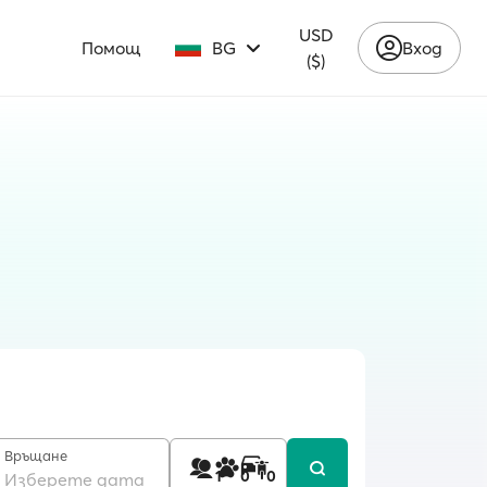
USD
Помощ
BG
Вход
($)
Връщане
1
0
0
Изберете дата