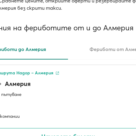
Сравнете цените, открийте оферти и резервирайте 
лмерия без скрити такси.
ния на фериботите от и до Алмерия
иботи до Алмерия
Фериботи от Алм
шрута Надор – Алмерия
Алмерия
 пътуване
компании