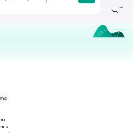
ута
на
отни