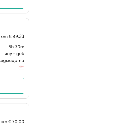
от
€ 49.33
5h 30m
яну ‐ дек
в седмицата
от
€ 70.00