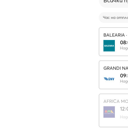
Всички 
Час на отпл
BALEARIA
08
Над
GRANDI NA
09
Над
AFRICA M
12:
Над