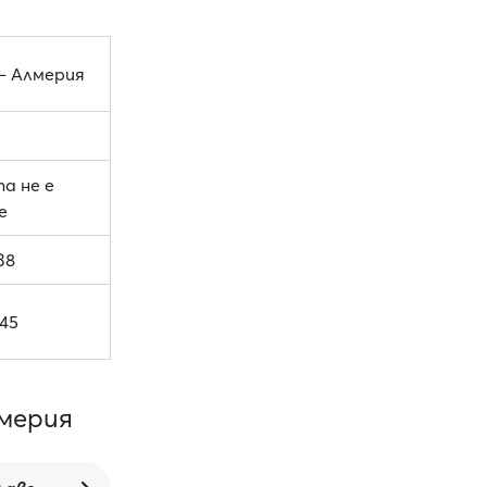
– Алмерия
а не е
е
38
.45
мерия