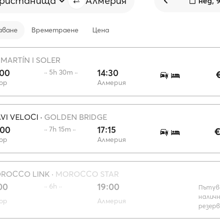
пристанища
Алмерия
нед, 
аване
Времетраене
Цена
·
MARTÍN I SOLER
:00
14:30
·· 5h 30m ··
ор
Алмерия
VI VELOCI
·
GOLDEN BRIDGE
:00
17:15
·· 7h 15m ··
€
ор
Алмерия
OROCCO LINK
·
MOROCCO STAR
00
19:00
·· 6h ··
Пътув
наличн
ор
Алмерия
резер