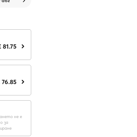
9 авг
€ 81.75
 76.85
ането не е
о за
виране