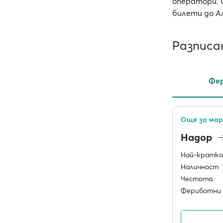
оператори. 
билети до А
Разписа
Фер
Още за мар
Надор
Най-кратко
Наличност
Честота
Фериботни 