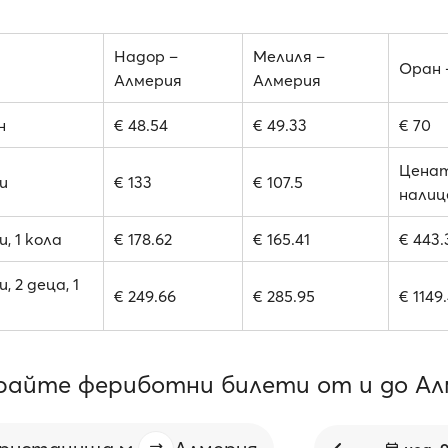
Надор –
Мелиля –
Оран 
Алмерия
Алмерия
н
€ 48.54
€ 49.33
€ 70
Ценат
и
€ 133
€ 107.5
налиц
, 1 кола
€ 178.62
€ 165.41
€ 443.
, 2 деца, 1
€ 249.66
€ 285.95
€ 1149
райте фериботни билети от и до Ал