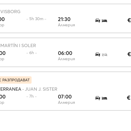
·
VISBORG
00
21:30
·· 5h 30m ··
€
ор
Алмерия
·
MARTÍN I SOLER
:00
06:00
·· 6h ··
€
ор
Алмерия
Е РАЗПРОДАВАТ
TERRANEA
·
JUAN J. SISTER
:00
07:00
·· 7h ··
€
ор
Алмерия