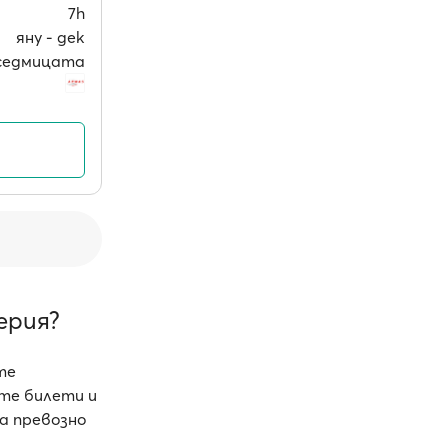
7h
яну ‐ дек
в седмицата
ерия?
те
те билети и
а превозно