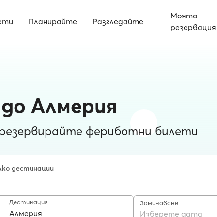
Моята
ети
Планирайте
Разгледайте
резервация
 до Алмерия
 резервирайте фериботни билети
лко дестинации
Дестинация
Заминаване
Изберете дата