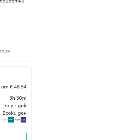
фериботни
ерия
от
€ 48.54
3h 30m
яну ‐ дек
Всеки ден