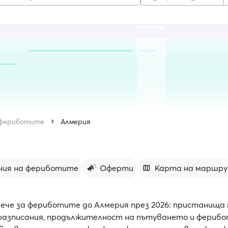
 фериботите
Алмерия
ния на фериботите
Оферти
Карта на маршр
ече за фериботите до Алмерия през 2026: пристанища 
разписания, продължителност на пътуването и фериб