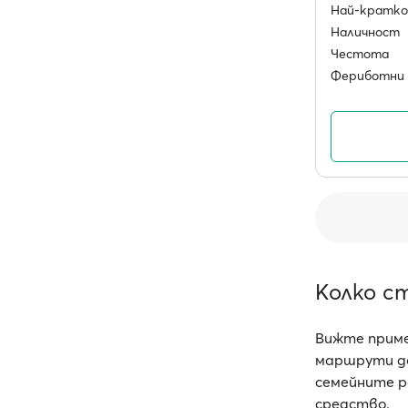
Най-кратко
Наличност
Честота
Фериботни 
Колко с
Вижте приме
маршрути до
семейните р
средство.