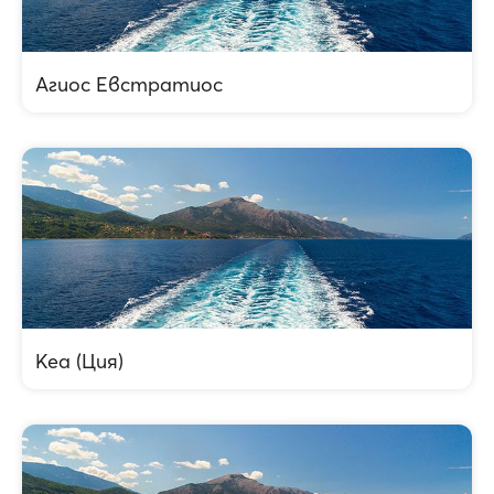
Агиос Евстратиос
Кеа (Ция)