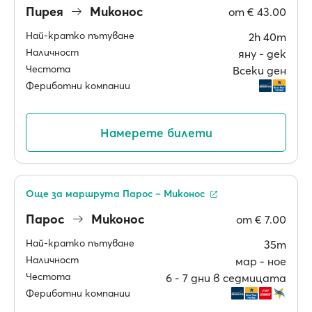
Пирея
Миконос
от
€ 43.00
Най-кратко пътуване
2h 40m
Наличност
яну ‐ дек
Честота
Всеки ден
Фериботни компании
Намерете билети
Още за маршрута Парос – Миконос
Парос
Миконос
от
€ 7.00
Най-кратко пътуване
35m
Наличност
мар ‐ ное
Честота
6 ‐ 7 дни в седмицата
Фериботни компании