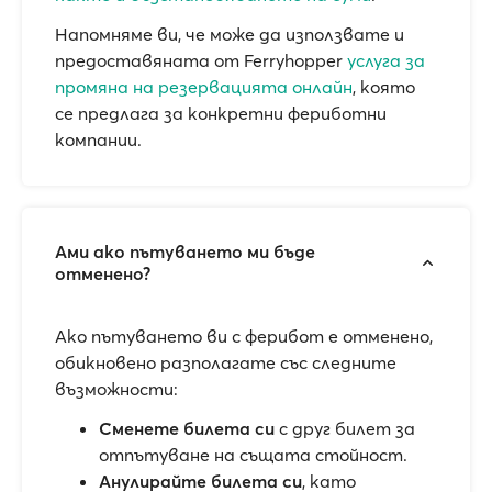
Напомняме ви, че може да използвате и
предоставяната от Ferryhopper
услуга за
промяна на резервацията онлайн
, която
се предлага за конкретни фериботни
компании.
Ами ако пътуването ми бъде
отменено?
Ако пътуването ви с ферибот е отменено,
обикновено разполагате със следните
възможности:
Сменете билета си
с друг билет за
отпътуване на същата стойност.
Анулирайте билета си
, като