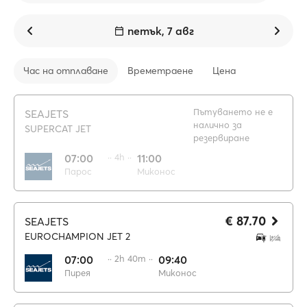
петък, 7 авг
Час на отплаване
Времетраене
Цена
Пътуването не е
SEAJETS
налично за
SUPERCAT JET
резервиране
07:00
·· 4h ··
11:00
Парос
Миконос
€ 87.70
SEAJETS
EUROCHAMPION JET 2
07:00
·· 2h 40m ··
09:40
Пирея
Миконос