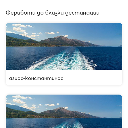
Фериботи до близки дестинации
агиос-константинос