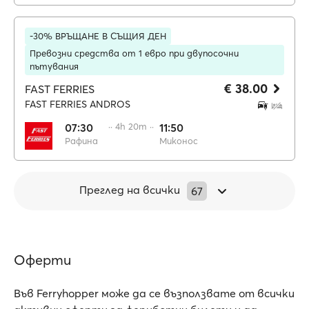
-30% ВРЪЩАНЕ В СЪЩИЯ ДЕН
Превозни средства от 1 евро при двупосочни
пътувания
€ 38.00
FAST FERRIES
FAST FERRIES ANDROS
07:30
·· 4h 20m ··
11:50
Рафина
Миконос
Преглед на всички
67
Оферти
Във Ferryhopper може да се възползвате от всички