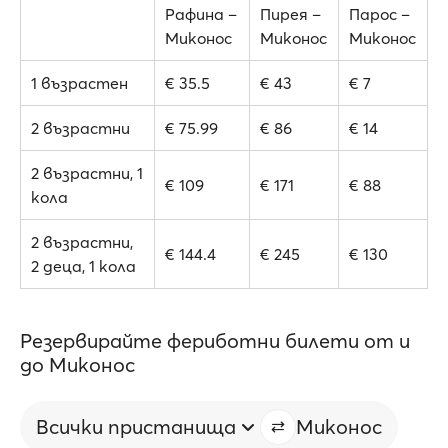
Рафина –
Пирея –
Парос –
Миконос
Миконос
Миконос
1 възрастен
€ 35.5
€ 43
€ 7
2 възрастни
€ 75.99
€ 86
€ 14
2 възрастни, 1
€ 109
€ 171
€ 88
кола
2 възрастни,
€ 144.4
€ 245
€ 130
2 деца, 1 кола
Резервирайте фериботни билети от и
до Миконос
Всички пристанища
Миконос