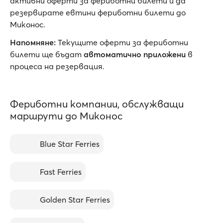
активни oферти за фериботни билети и да
резервирате евтини фериботни билети до
Миконос.
Напомняне:
Текущите оферти за фериботни
билети ще бъдат
автоматично приложени
в
процеса на резервация.
Фериботни компании, обслужващи
маршрути до Миконос
Blue Star Ferries
Fast Ferries
Golden Star Ferries