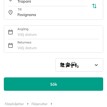
Till
Avgång
Välj datum
Returresa
Välj datum
1
0
0
Sök
Färjebiljetter
Färjerutter