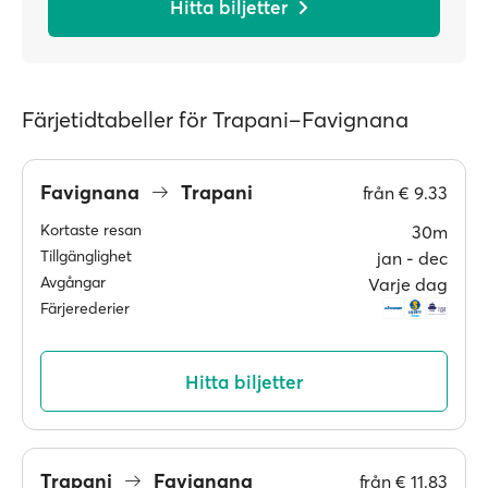
Hitta biljetter
Färjetidtabeller för Trapani–Favignana
Favignana
Trapani
från
€ 9.33
Kortaste resan
30m
Tillgänglighet
jan ‐ dec
Avgångar
Varje dag
Färjerederier
Hitta biljetter
Trapani
Favignana
från
€ 11.83