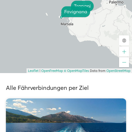
Trapani
Favignana
Leaflet
|
OpenFreeMap
© OpenMapTiles
Data from
OpenStreetMap
Alle Fährverbindungen per Ziel