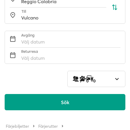
Till
Avgång
Välj datum
Returresa
Välj datum
1
0
0
Sök
Färjebiljetter
Färjerutter