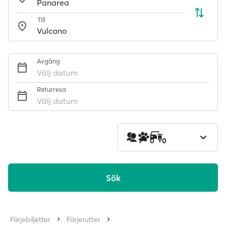
Till
Avgång
Välj datum
Returresa
Välj datum
1
0
0
Sök
Färjebiljetter
Färjerutter