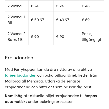
2 Vuxna
€ 24
€ 24
€ 48
2 Vuxna, 1
€ 50.97
€ 49.97
€ 69
Bil
2 Vuxna, 2
Pris ej
€ 90
€ 90
Barn, 1 Bil
tillgängligt
Erbjudanden
Med Ferryhopper kan du dra nytta av alla aktiva
färjeerbjudanden
och boka billiga färjebiljetter från
Mallorca till Menorca. Utforska de senaste
erbjudandena och hitta det som passar dig bäst!
Kom ihåg
att aktuella biljetterbjudanden
tillämpas
automatiskt
under bokningsprocessen.