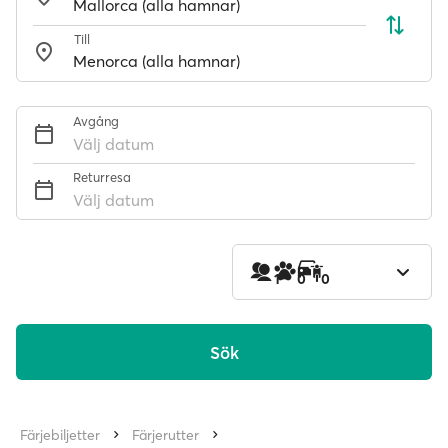
Till
Avgång
Välj datum
Returresa
Välj datum
1
0
0
Sök
Färjebiljetter
Färjerutter