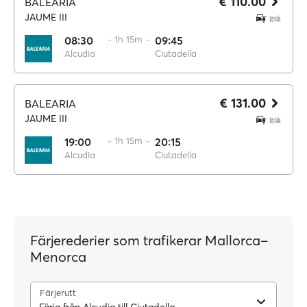
€ 110.00
BALEARIA
JAUME III
08:30
·· 1h 15m ··
09:45
Alcudia
Ciutadella
€ 131.00
BALEARIA
JAUME III
19:00
·· 1h 15m ··
20:15
Alcudia
Ciutadella
Färjerederier som trafikerar Mallorca–
Menorca
Färjerutt