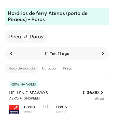
Horários de ferry Atenas (porto de
Piraeus) - Poros
Pireu
Poros
Ter, 11 ago
Hora de partida
Duração
Preço
-20% NA VOLTA
€ 36.00
HELLENIC SEAWAYS
AERO HIGHSPEED
08:00
·· 1h 5m ··
09:05
Pireu
Poros