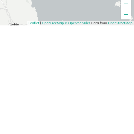
Leaflet
|
OpenFreeMap
© OpenMapTiles
Data from
OpenStreetMap