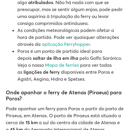
algo
atribulados
. Não há nada com que se
preocupar, mas se sentir algum enjoo, pode pedir
uma aspirina à tripulação do ferry ou levar
consigo comprimidos antináusea.
As condições meteorológicas podem afetar a
hora de partida. Pode ver quaisquer alterações
através da
aplicação Ferryhopper
.
Poros é um ponto de partida ideal para
depois
saltar de ilha em ilha
pelo Golfo Sarónico.
Veja o nosso
Mapa de ferries
para ver todas
as
ligações de ferry
disponíveis entre Poros e
Agistri, Aegina, Hidra e Spetses.
Onde apanhar o ferry de Atenas (Piraeus) para
Poros?
Pode apanhar um ferry para Poros a partir do porto de
Piraeus, em Atenas. O porto de Piraeus está situado a
cerca de
15 km
a sul do centro da cidade de Atenas e
a
45 km
do Aeroporto Internacional de Atenas