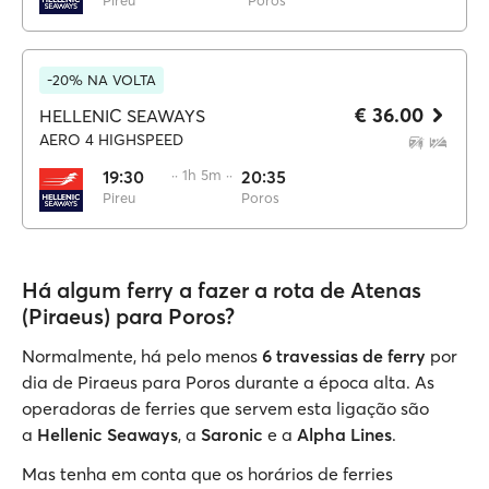
Pireu
Poros
-20% NA VOLTA
€ 36.00
HELLENIC SEAWAYS
AERO 4 HIGHSPEED
19:30
·· 1h 5m ··
20:35
Pireu
Poros
Há algum ferry a fazer a rota de Atenas
(Piraeus) para Poros?
Normalmente, há pelo menos
6 travessias de ferry
por
dia de Piraeus para Poros durante a época alta. As
operadoras de ferries que servem esta ligação são
a
Hellenic Seaways
, a
Saronic
e a
Alpha Lines
.
Mas tenha em conta que os horários de ferries