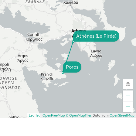
Athènes (Le Pirée)
Poros
Leaflet
|
OpenFreeMap
© OpenMapTiles
Data from
OpenStreetMap