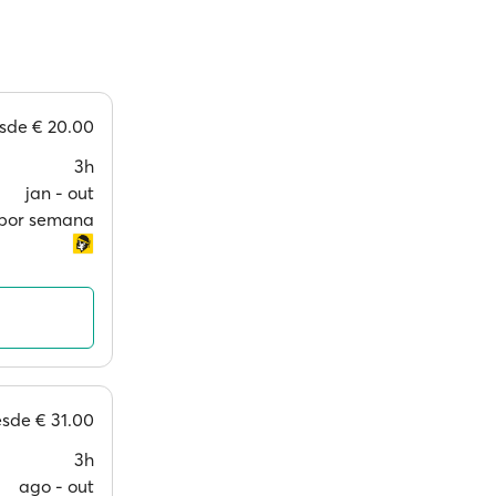
sde
€ 20.00
3h
jan ‐ out
s por semana
esde
€ 31.00
3h
ago ‐ out