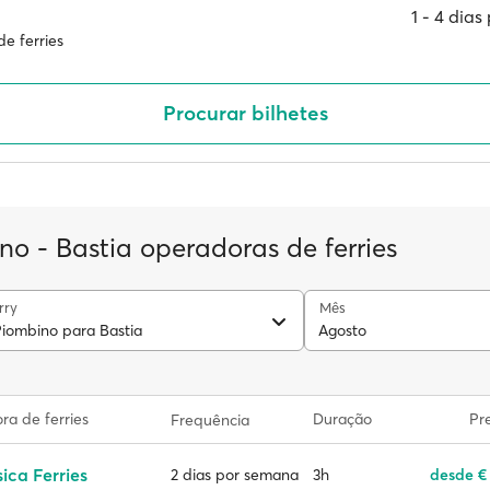
1 ‐ 4 dia
e ferries
Procurar bilhetes
no - Bastia operadoras de ferries
rry
Mês
Piombino para Bastia
Agosto
a de ferries
Duração
Pr
Frequência
ica Ferries
3h
desde €
2 dias por semana