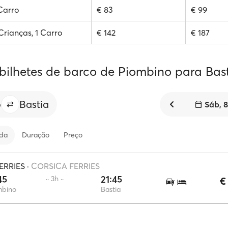
 Carro
€ 83
€ 99
 Crianças, 1 Carro
€ 142
€ 187
 bilhetes de barco de Piombino para Bas
o
Bastia
Sáb, 
ida
Duração
Preço
ERRIES
·
CORSICA FERRIES
45
21:45
·· 3h ··
€
mbino
Bastia