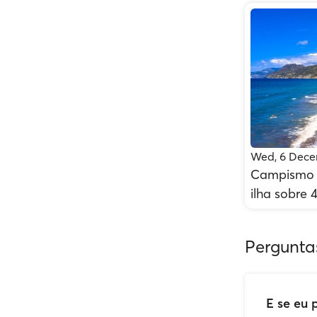
Wed, 6 Dece
Campismo n
ilha sobre 
Pergunta
E se eu 