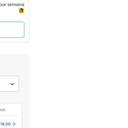
s por semana
eço
 18.00