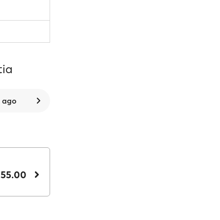
tia
8 ago
 55.00