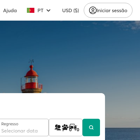
Ajuda
PT
USD ($)
Iniciar sessão
Regresso
1
0
0
Selecionar data