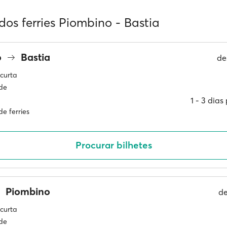
dos ferries Piombino - Bastia
o
Bastia
de
curta
ade
1 ‐ 3 dia
e ferries
Procurar bilhetes
Piombino
d
curta
ade