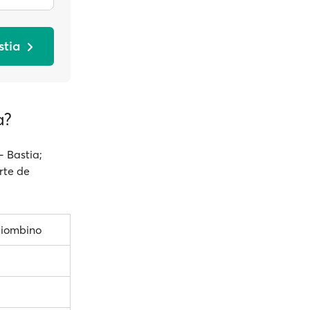
stia
a?
- Bastia;
rte de
Piombino