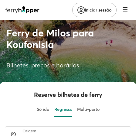
Iniciar sessão
Ferry de Milos para
Koufonisia
Bilhetes, preços e horários
Reserve bilhetes de ferry
Só ida
Regresso
Multi-porto
Origem