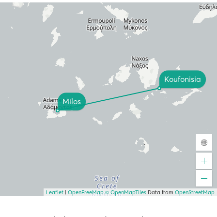
Koufonisia
Milos
Leaflet
|
OpenFreeMap
© OpenMapTiles
Data from
OpenStreetMap