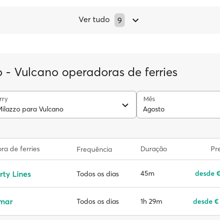
Ver tudo
9
o - Vulcano operadoras de ferries
rry
Mês
Milazzo para Vulcano
Agosto
a de ferries
Duração
Pr
Frequência
rty Lines
45m
desde €
Todos os dias
emar
1h 29m
desde €
Todos os dias