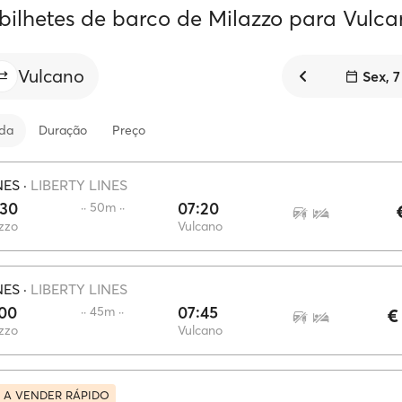
 bilhetes de barco de Milazzo para Vulc
Vulcano
Sex, 
ida
Duração
Preço
NES
·
LIBERTY LINES
:30
07:20
·· 50m ··
zzo
Vulcano
NES
·
LIBERTY LINES
:00
07:45
·· 45m ··
€
zzo
Vulcano
 A VENDER RÁPIDO