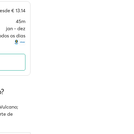
esde
€ 13.14
45m
jan ‐ dez
odos os dias
o?
 Vulcano;
rte de