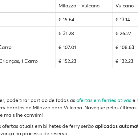
Milazzo – Vulcano
Vulcano –
€ 15.64
€ 13.14
€ 31.28
€ 26.27
 Carro
€ 107.01
€ 108.63
 Crianças, 1 Carro
€ 152.23
€ 132.23
r, pode tirar partido de todas as
ofertas em ferries ativas
e 
erry baratos de Milazzo para Vulcano. Navegue pelas últimas 
e mais lhe convém!
 ofertas atuais em bilhetes de ferry serão
aplicadas automa
vança no processo de reserva.