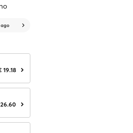
ano
7 ago
€ 19.18
 26.60