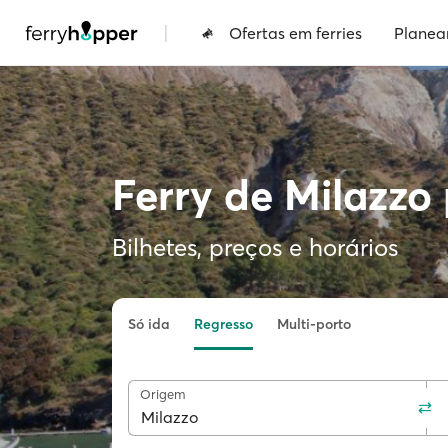
|
Ofertas em ferries
Planea
Ferry de Milazzo
Bilhetes, preços e horários
Só ida
Regresso
Multi-porto
Origem