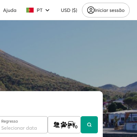
Ajuda
PT
USD ($)
Iniciar sessão
Regresso
1
0
0
Selecionar data