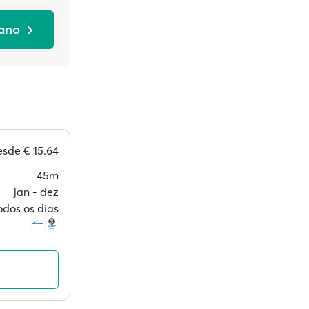
cano
esde
€ 15.64
45m
jan ‐ dez
odos os dias