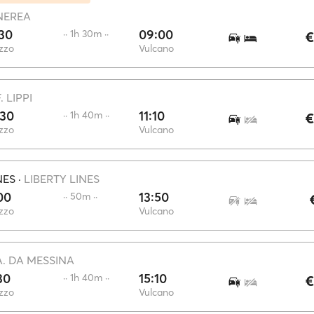
NEREA
30
09:00
·· 1h 30m ··
€
zzo
Vulcano
. LIPPI
:30
11:10
·· 1h 40m ··
€
zzo
Vulcano
NES
·
LIBERTY LINES
00
13:50
·· 50m ··
zzo
Vulcano
A. DA MESSINA
30
15:10
·· 1h 40m ··
€
zzo
Vulcano