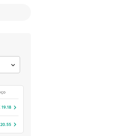
eço
 19.18
 20.55