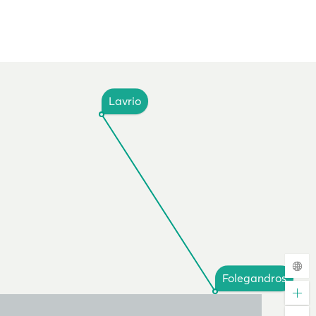
Lavrio
Folegandros