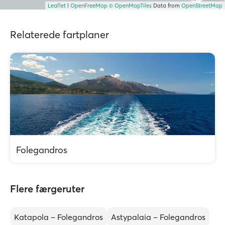
Leaflet
|
OpenFreeMap
© OpenMapTiles
Data from
OpenStreetMap
Relaterede fartplaner
Folegandros
Flere færgeruter
Katapola – Folegandros
Astypalaia – Folegandros