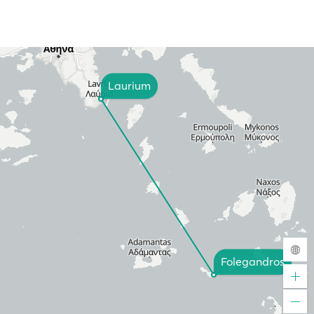
Laurium
Folegandros