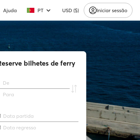
Ajuda
PT
USD ($)
Iniciar sessão
Reserve bilhetes de ferry
De
Para
Data partida
Data regresso