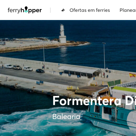
|
Ofertas em ferries
Planea
Formentera Di
Balearia