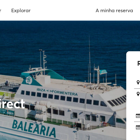
r
Explorar
A minha reserva
rect