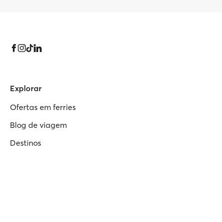
Explorar
Ofertas em ferries
Blog de viagem
Destinos
Rotas de ferry
Horários de ferries
Operadoras de ferry
Mapa de ferries