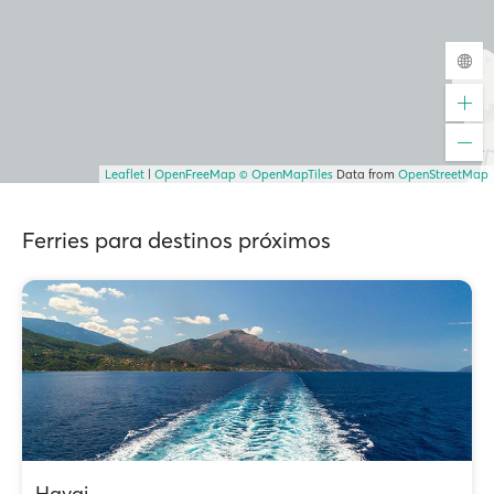
Leaflet
|
OpenFreeMap
© OpenMapTiles
Data from
OpenStreetMap
Ferries para destinos próximos
Havai