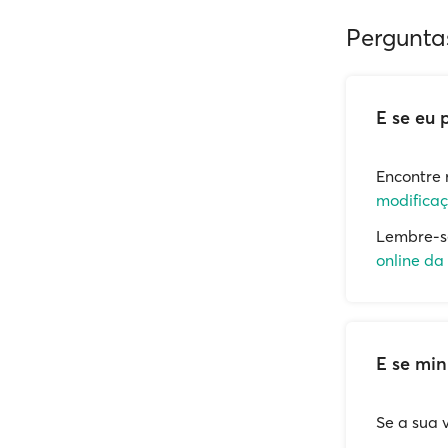
Pergunta
E se eu 
Encontre 
modificaç
Lembre-s
online da
E se mi
Se a sua 