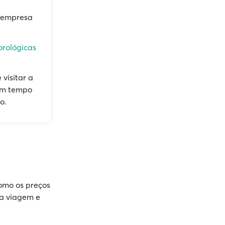
à empresa
orológicas
visitar a
em tempo
o.
como os preços
ua viagem e