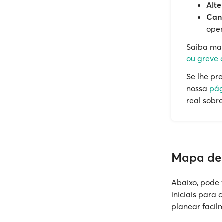
Alte
Canc
oper
Saiba ma
ou greve d
Se lhe pr
nossa
pág
real sobr
Mapa de 
Abaixo, pode 
iniciais para 
planear facil