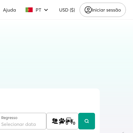
Ajuda
PT
USD ($)
Iniciar sessão
Regresso
1
0
0
Selecionar data