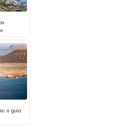
as
to
s: o guia