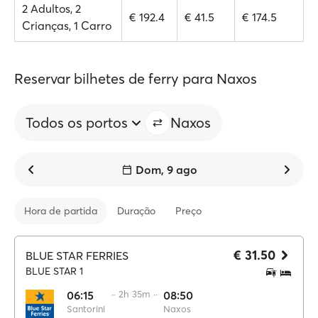
2 Adultos, 2
€ 192.4
€ 41.5
€ 174.5
Crianças, 1 Carro
Reservar bilhetes de ferry para Naxos
Todos os portos
Naxos
Dom, 9 ago
Hora de partida
Duração
Preço
€ 31.50
BLUE STAR FERRIES
BLUE STAR 1
06:15
·· 2h 35m ··
08:50
Santorini
Naxos