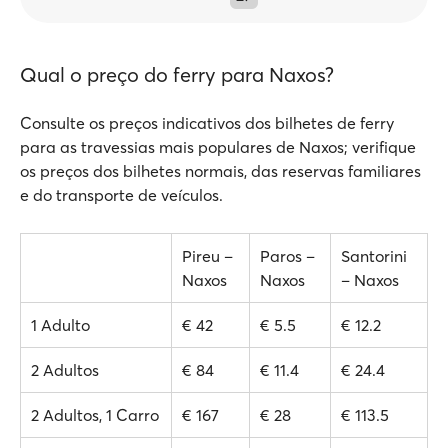
Qual o preço do ferry para Naxos?
Consulte os preços indicativos dos bilhetes de ferry
para as travessias mais populares de Naxos; verifique
os preços dos bilhetes normais, das reservas familiares
e do transporte de veículos.
Pireu –
Paros –
Santorini
Naxos
Naxos
– Naxos
1 Adulto
€ 42
€ 5.5
€ 12.2
2 Adultos
€ 84
€ 11.4
€ 24.4
2 Adultos, 1 Carro
€ 167
€ 28
€ 113.5