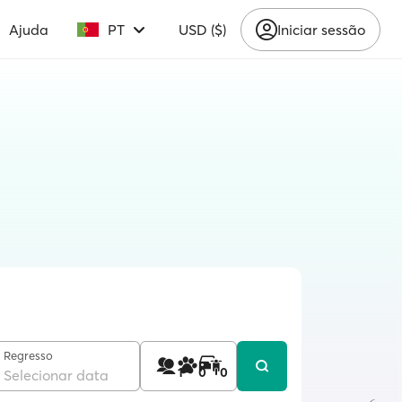
Ajuda
PT
USD ($)
Iniciar sessão
Regresso
1
0
0
Selecionar data