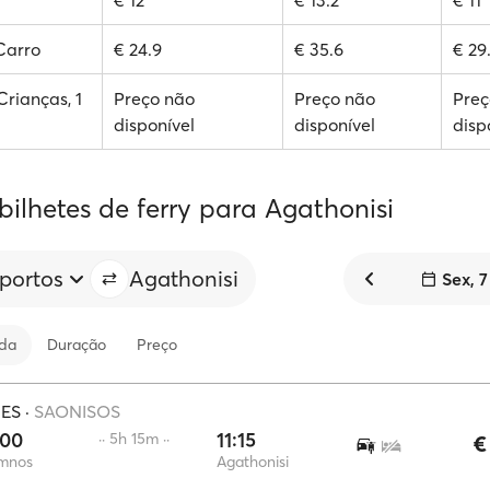
€ 12
€ 13.2
€ 11
 Carro
€ 24.9
€ 35.6
€ 29.
Crianças, 1
Preço não
Preço não
Preç
disponível
disponível
disp
bilhetes de ferry para Agathonisi
 portos
Agathonisi
Sex, 
ida
Duração
Preço
IES
·
SAONISOS
:00
11:15
·· 5h 15m ··
€
ímnos
Agathonisi