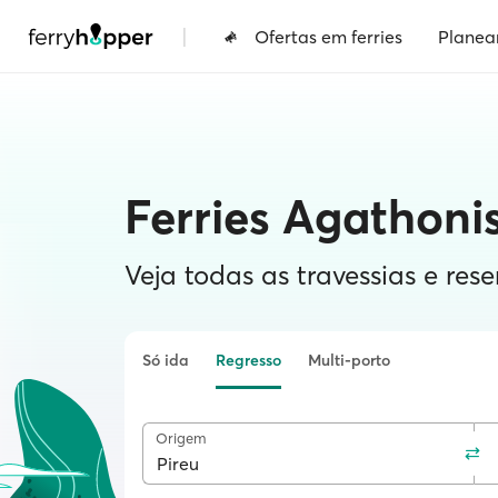
|
Ofertas em ferries
Planea
Ferries Agathonis
Veja todas as travessias e rese
Só ida
Regresso
Multi-porto
Origem