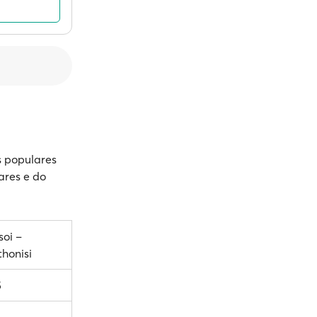
s populares
ares e do
soi –
honisi
5