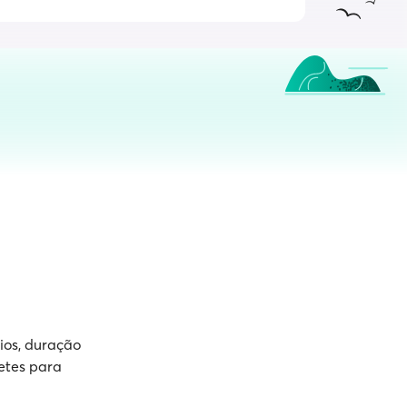
ios, duração
etes para