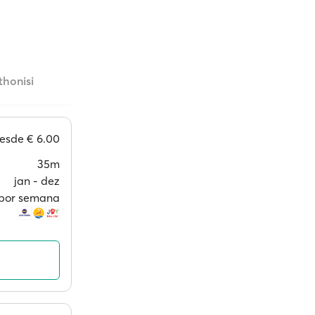
thonisi
esde
€ 6.00
35m
jan ‐ dez
s por semana