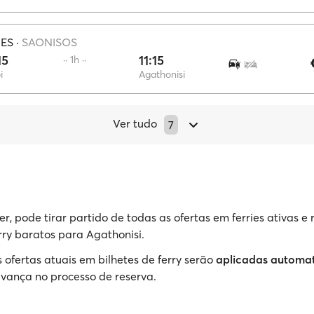
IES
·
SAONISOS
15
11:15
·· 1h ··
i
Agathonisi
Ver tudo
7
r, pode tirar partido de todas as ofertas em ferries ativas e 
erry baratos para Agathonisi.
 ofertas atuais em bilhetes de ferry serão
aplicadas automa
vança no processo de reserva.