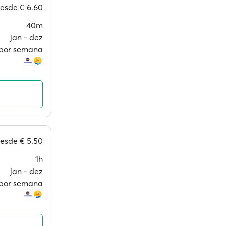
esde
€ 6.60
40m
jan ‐ dez
s por semana
esde
€ 5.50
1h
jan ‐ dez
s por semana