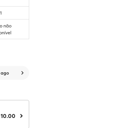
1
o não
onível
7 ago
 10.00