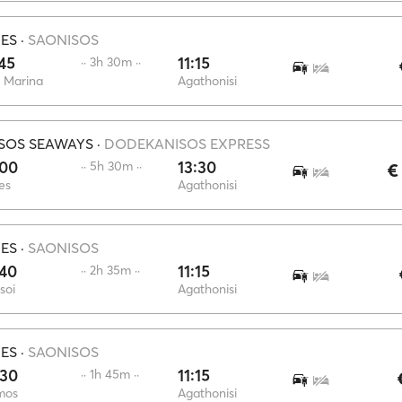
IES
·
SAONISOS
45
11:15
·· 3h 30m ··
 Marina
Agathonisi
SOS SEAWAYS
·
DODEKANISOS EXPRESS
:00
13:30
·· 5h 30m ··
€
es
Agathonisi
IES
·
SAONISOS
:40
11:15
·· 2h 35m ··
soi
Agathonisi
IES
·
SAONISOS
:30
11:15
·· 1h 45m ··
mos
Agathonisi