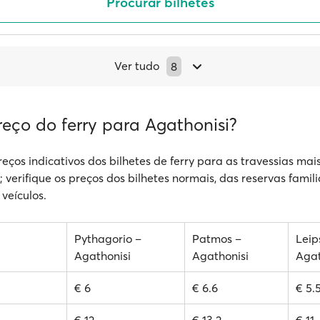
Procurar bilhetes
Ver tudo
8
reço do ferry para Agathonisi?
reços indicativos dos bilhetes de ferry para as travessias mai
 verifique os preços dos bilhetes normais, das reservas famili
veículos.
Pythagorio –
Patmos –
Leip
Agathonisi
Agathonisi
Agat
€ 6
€ 6.6
€ 5.