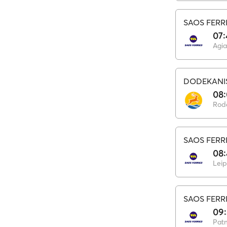
SAOS FERR
07:
Agia
DODEKANI
08
Rod
SAOS FERR
08
Leip
SAOS FERR
09
Pat