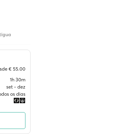
ntigua
sde
€ 55.00
1h 30m
set ‐ dez
odos os dias