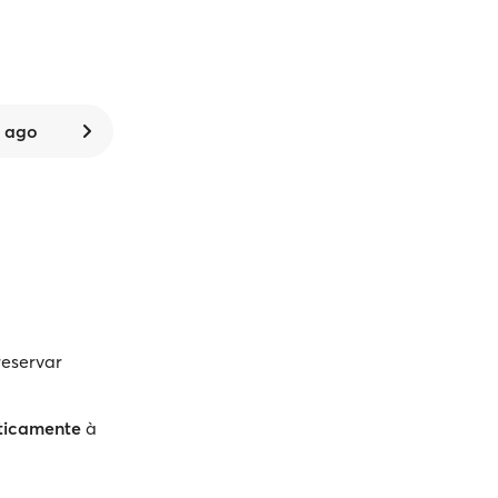
8 ago
reservar
ticamente
à