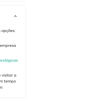
s opções:
à empresa
orológicas
visitar a
em tempo
o.