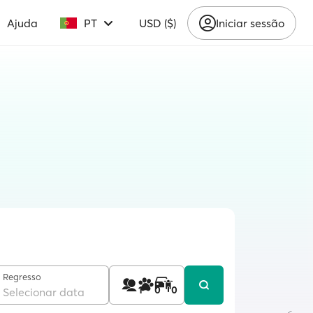
Ajuda
PT
USD ($)
Iniciar sessão
Regresso
1
0
0
Selecionar data