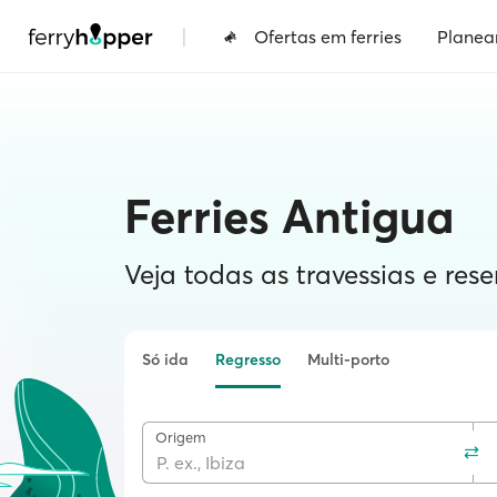
|
Ofertas em ferries
Planea
Ferries Antigua
Veja todas as travessias e rese
Só ida
Regresso
Multi-porto
Origem