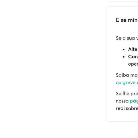
E se mi
Se a sua 
Alte
Canc
oper
Saiba ma
ou greve d
Se lhe pr
nossa
pág
real sobr