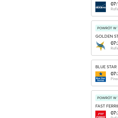
07:
Rafi
POWRÓT W T
GOLDEN ST
07:
Rafi
BLUE STAR 
07:
Pire
POWRÓT W T
FAST FERRI
07: