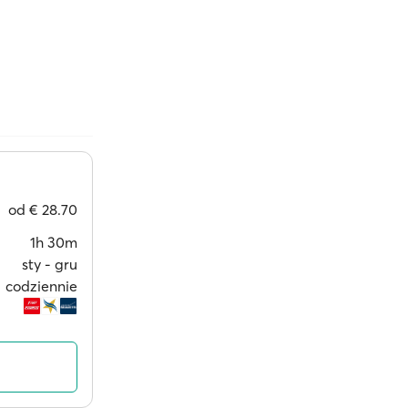
od
€ 28.70
1h 30m
sty ‐ gru
codziennie