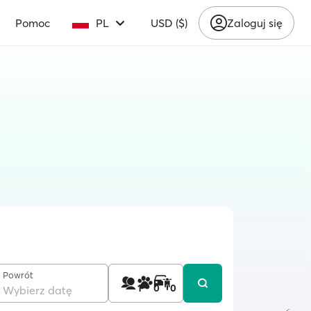
Pomoc
PL
USD ($)
Zaloguj się
Powrót
1
0
0
Wybierz datę