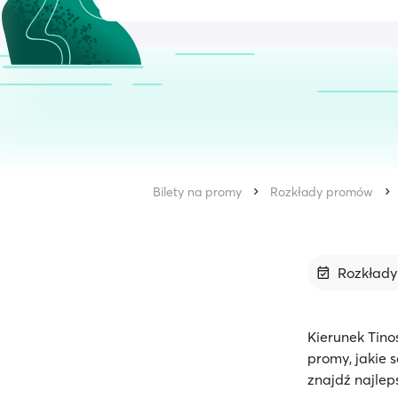
Bilety na promy
Rozkłady promów
Rozkład
Kierunek Tino
promy, jakie 
znajdź najleps