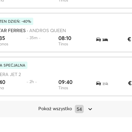
na
Tinos
EN DZIEŃ: -40%
AR FERRIES
·
ANDROS QUEEN
35
08:10
·· 35m ··
€
onos
Tinos
A SPECJALNA
ERA JET 2
40
09:40
·· 2h ··
€
na
Tinos
Pokaż wszystko
54