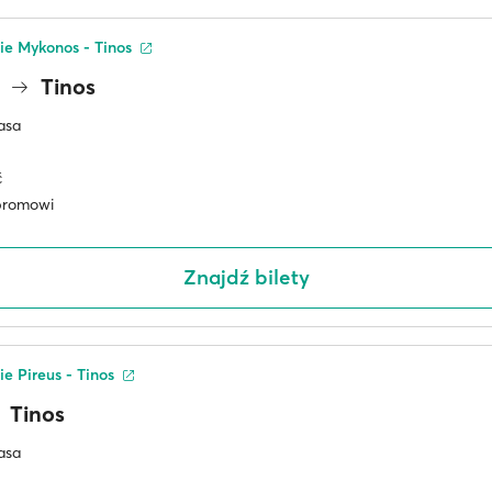
sie Mykonos - Tinos
s
Tinos
asa
ć
promowi
Znajdź bilety
ie Pireus - Tinos
Tinos
asa