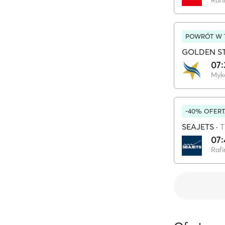
Rafi
POWRÓT W T
GOLDEN ST
07:
Myk
-40% OFERT
SEAJETS
·
T
07:
Rafi