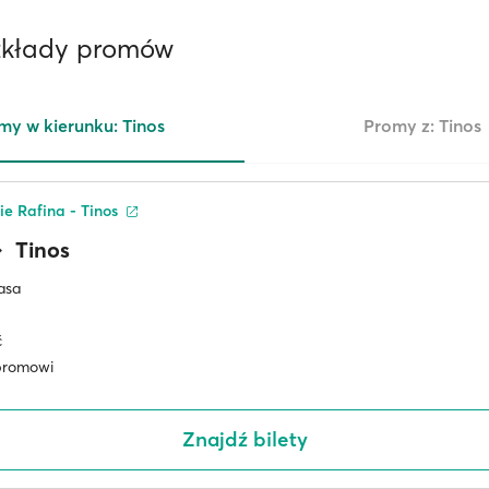
ozkłady promów
my w kierunku: Tinos
Promy z: Tinos
ie Rafina - Tinos
Tinos
asa
ć
promowi
Znajdź bilety