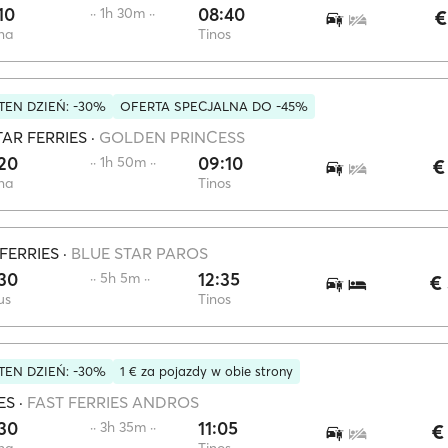
10
08:40
·· 1h 30m ··
€
na
Tinos
EN DZIEŃ: -30%
OFERTA SPECJALNA DO -45%
AR FERRIES
·
GOLDEN PRINCESS
20
09:10
·· 1h 50m ··
€
na
Tinos
FERRIES
·
BLUE STAR PAROS
30
12:35
·· 5h 5m ··
€
us
Tinos
EN DZIEŃ: -30%
1 € za pojazdy w obie strony
ES
·
FAST FERRIES ANDROS
30
11:05
·· 3h 35m ··
€