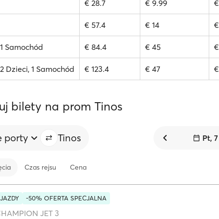
€ 28.7
€ 9.99
€
€ 57.4
€ 14
€
, 1 Samochód
€ 84.4
€ 45
€
 2 Dzieci, 1 Samochód
€ 123.4
€ 47
€
uj bilety na prom Tinos
e porty
Tinos
Pt, 7
ęcia
Czas rejsu
Cena
JAZDY
-50% OFERTA SPECJALNA
HAMPION JET 3