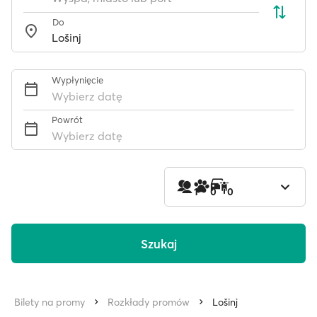
Do
Wypłynięcie
Wybierz datę
Powrót
Wybierz datę
1
0
0
Szukaj
Bilety na promy
Rozkłady promów
Lošinj