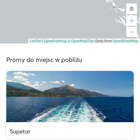
Leaflet
|
OpenFreeMap
© OpenMapTiles
Data from
OpenStreetMap
Promy do miejsc w pobliżu
Supetar