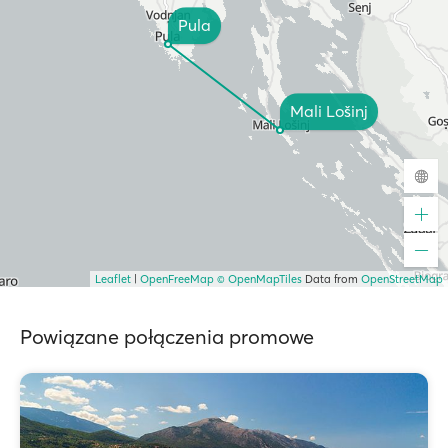
Pula
Mali Lošinj
Leaflet
|
OpenFreeMap
© OpenMapTiles
Data from
OpenStreetMap
Powiązane połączenia promowe