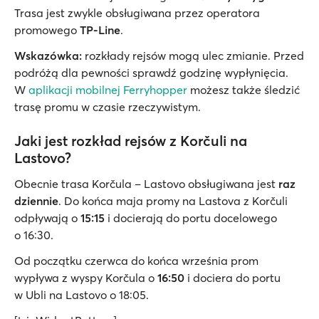
Trasa jest zwykle obsługiwana przez operatora
promowego
TP-Line
.
Wskazówka:
rozkłady rejsów mogą ulec zmianie. Przed
podróżą dla pewności sprawdź godzinę wypłynięcia.
W
aplikacji mobilnej Ferryhopper
możesz także śledzić
trasę promu w czasie rzeczywistym.
Jaki jest rozkład rejsów z Korčuli na
Lastovo?
Obecnie trasa Korčula – Lastovo obsługiwana jest
raz
dziennie
. Do końca maja promy na Lastova z Korčuli
odpływają o
15:15
i docierają do portu docelowego
o 16:30.
Od początku czerwca do końca września prom
wypływa z wyspy Korčula o
16:50
i dociera do portu
w Ubli na Lastovo o 18:05.