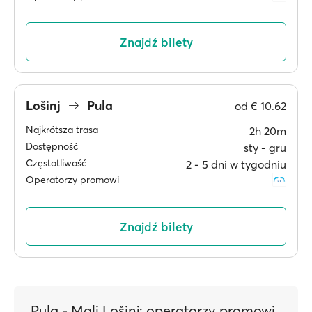
Znajdź bilety
Lošinj
Pula
od
€ 10.62
Najkrótsza trasa
2h 20m
Dostępność
sty ‐ gru
Częstotliwość
2 ‐ 5 dni w tygodniu
Operatorzy promowi
Znajdź bilety
Pula - Mali Lošinj: operatorzy promowi