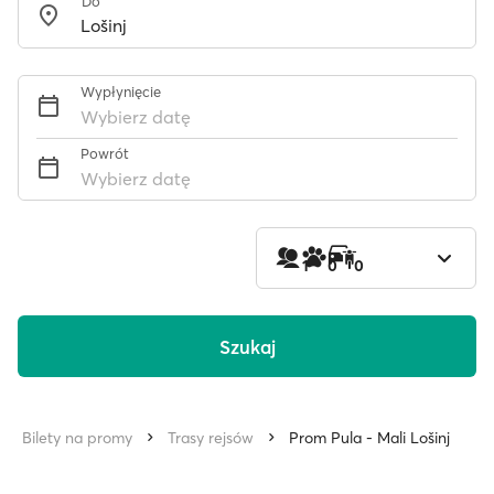
Do
Wypłynięcie
Wybierz datę
Powrót
Wybierz datę
1
0
0
Szukaj
Bilety na promy
Trasy rejsów
Prom Pula - Mali Lošinj