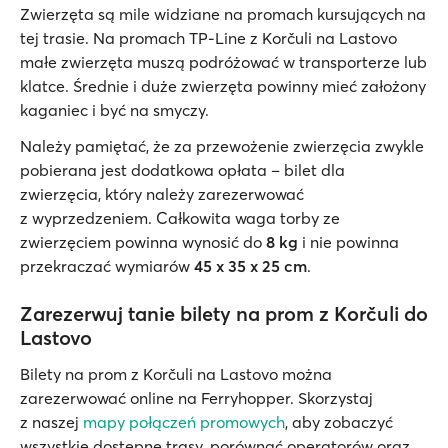
Zwierzęta są mile widziane na promach kursujących na
tej trasie. Na promach TP-Line z Korčuli na Lastovo
małe zwierzęta muszą podróżować w transporterze lub
klatce. Średnie i duże zwierzęta powinny mieć założony
kaganiec i być na smyczy.
Należy pamiętać, że za przewożenie zwierzęcia zwykle
pobierana jest dodatkowa opłata – bilet dla
zwierzęcia, który należy zarezerwować
z wyprzedzeniem. Całkowita waga torby ze
zwierzęciem powinna wynosić do
8 kg
i nie powinna
przekraczać wymiarów
45 x 35 x 25 cm
.
Zarezerwuj tanie bilety na prom z Korčuli do
Lastovo
Bilety na prom z Korčuli na Lastovo można
zarezerwować online na Ferryhopper. Skorzystaj
z naszej
mapy połączeń promowych
, aby zobaczyć
wszystkie dostępne trasy, porównać operatorów oraz