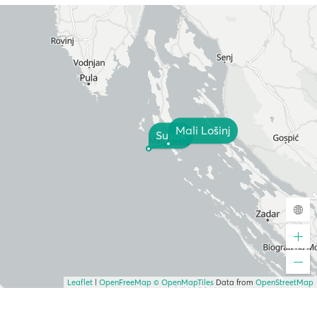
Mali Lošinj
Susak
Leaflet
|
OpenFreeMap
© OpenMapTiles
Data from
OpenStreetMap