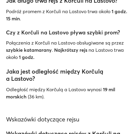
Jak długo trwa rejs z Korčuli na Lastovo?
Podróż promem z Korčuli na Lastovo trwa około
1 godz.
15 min
.
Czy z Korčuli na Lastovo pływa szybki prom?
Połączenia z Korčuli na Lastovo obsługiwane są przez
szybkie katamarany
.
Najkrótszy rejs
na Lastovo trwa
około
1 godz.
Jaka jest odległość między Korčulą
a Lastovo?
Odległość między Korčulą a Lastovo wynosi
19 mil
morskich
(36 km).
Wskazówki dotyczące rejsu
Wskazówki dotyczące rejsów z Korčuli na