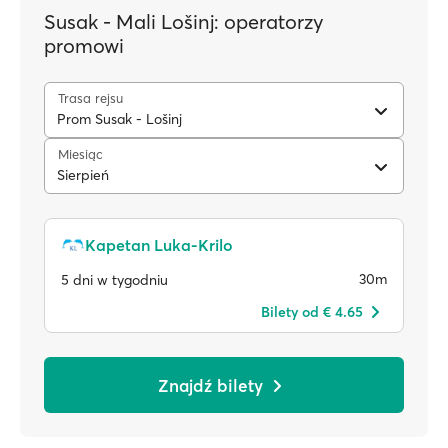
Susak - Mali Lošinj: operatorzy
promowi
Trasa rejsu
Prom Susak - Lošinj
Miesiąc
Sierpień
Kapetan Luka-Krilo
30m
5 dni w tygodniu
Bilety od € 4.65
Znajdź bilety