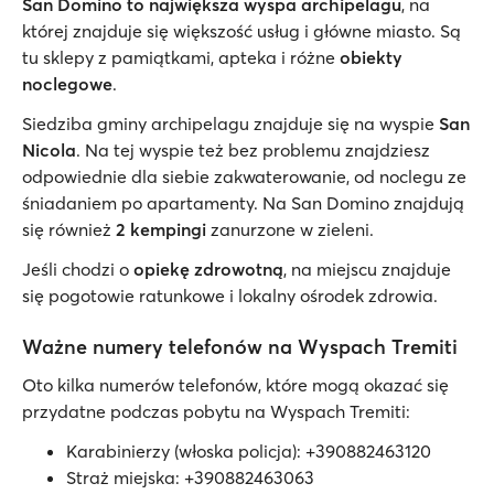
San Domino to największa wyspa archipelagu
, na
której znajduje się większość usług i główne miasto. Są
tu sklepy z pamiątkami, apteka i różne
obiekty
noclegowe
.
Siedziba gminy archipelagu znajduje się na wyspie
San
Nicola
. Na tej wyspie też bez problemu znajdziesz
odpowiednie dla siebie zakwaterowanie, od noclegu ze
śniadaniem po apartamenty. Na San Domino znajdują
się również
2 kempingi
zanurzone w zieleni.
Jeśli chodzi o
opiekę zdrowotną
, na miejscu znajduje
się pogotowie ratunkowe i lokalny ośrodek zdrowia.
Ważne numery telefonów na Wyspach Tremiti
Oto kilka numerów telefonów, które mogą okazać się
przydatne podczas pobytu na Wyspach Tremiti:
Karabinierzy (włoska policja): +390882463120
Straż miejska: +390882463063