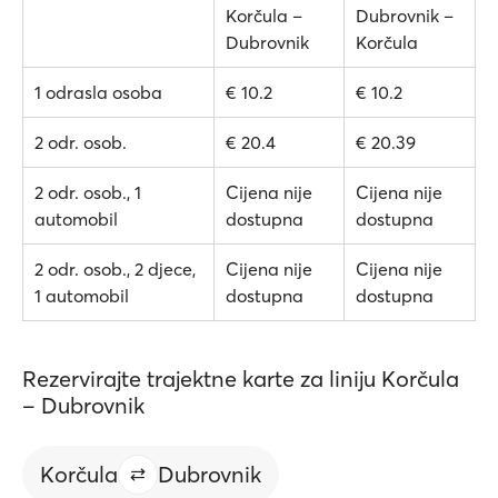
Korčula –
Dubrovnik –
Dubrovnik
Korčula
1 odrasla osoba
€ 10.2
€ 10.2
2 odr. osob.
€ 20.4
€ 20.39
2 odr. osob., 1
Cijena nije
Cijena nije
automobil
dostupna
dostupna
2 odr. osob., 2 djece,
Cijena nije
Cijena nije
1 automobil
dostupna
dostupna
Rezervirajte trajektne karte za liniju Korčula
– Dubrovnik
Korčula
Dubrovnik