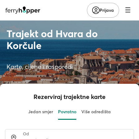
Prijava
Trajekt od Hvara do
Korčule
Karte, cijene i rasporedi
Rezerviraj trajektne karte
Jedan smjer
Povratno
Više odredišta
Od