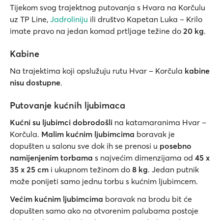
Tijekom svog trajektnog putovanja s Hvara na Korčulu
uz TP Line,
Jadroliniju
ili društvo Kapetan Luka – Krilo
imate pravo na jedan komad prtljage težine do
20 kg
.
Kabine
Na trajektima koji opslužuju rutu Hvar – Korčula
kabine
nisu dostupne
.
Putovanje kućnih ljubimaca
Kućni su ljubimci dobrodošli
na katamaranima Hvar –
Korčula.
Malim kućnim ljubimcima
boravak je
dopušten u salonu sve dok ih se prenosi u
posebno
namijenjenim torbama
s najvećim dimenzijama od
45 x
35 x 25 cm
i ukupnom težinom do
8 kg
. Jedan putnik
može ponijeti samo jednu torbu s kućnim ljubimcem.
Većim kućnim ljubimcima
boravak na brodu bit će
dopušten samo ako na otvorenim palubama postoje