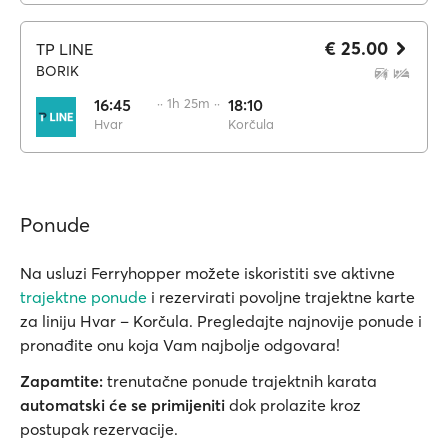
€ 25.00
TP LINE
BORIK
16:45
·· 1h 25m ··
18:10
Hvar
Korčula
Ponude
Na usluzi Ferryhopper možete iskoristiti sve aktivne
trajektne ponude
i rezervirati povoljne trajektne karte
za liniju Hvar – Korčula. Pregledajte najnovije ponude i
pronađite onu koja Vam najbolje odgovara!
Zapamtite:
trenutačne ponude trajektnih karata
automatski će se primijeniti
dok prolazite kroz
postupak rezervacije.