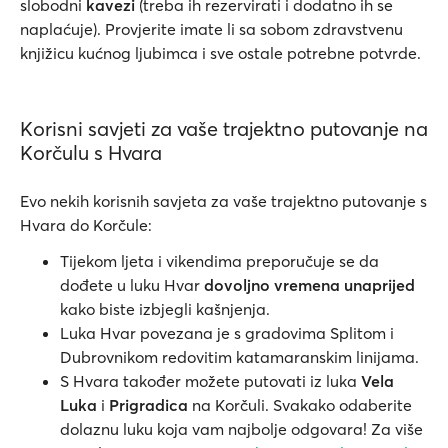
slobodni
kavezi
(treba ih rezervirati i dodatno ih se
naplaćuje). Provjerite imate li sa sobom zdravstvenu
knjižicu kućnog ljubimca i sve ostale potrebne potvrde.
Korisni savjeti za vaše trajektno putovanje na
Korčulu s Hvara
Evo nekih korisnih savjeta za vaše trajektno putovanje s
Hvara do Korčule:
Tijekom ljeta i vikendima preporučuje se da
dođete u luku Hvar
dovoljno vremena unaprijed
kako biste izbjegli kašnjenja.
Luka Hvar povezana je s gradovima Splitom i
Dubrovnikom redovitim katamaranskim linijama.
S Hvara također možete putovati iz luka
Vela
Luka
i
Prigradica
na Korčuli. Svakako odaberite
dolaznu luku koja vam najbolje odgovara! Za više