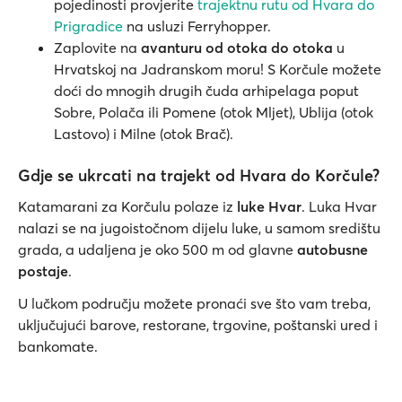
pojedinosti provjerite
trajektnu rutu od Hvara do
Prigradice
na usluzi Ferryhopper.
Zaplovite na
avanturu od otoka do otoka
u
Hrvatskoj na Jadranskom moru! S Korčule možete
doći do mnogih drugih čuda arhipelaga poput
Sobre, Polača ili Pomene (otok Mljet), Ublija (otok
Lastovo) i Milne (otok Brač).
Gdje se ukrcati na trajekt od Hvara do Korčule?
Katamarani za Korčulu polaze iz
luke Hvar
. Luka Hvar
nalazi se na jugoistočnom dijelu luke, u samom središtu
grada, a udaljena je oko 500 m od glavne
autobusne
postaje
.
U lučkom području možete pronaći sve što vam treba,
uključujući barove, restorane, trgovine, poštanski ured i
bankomate.