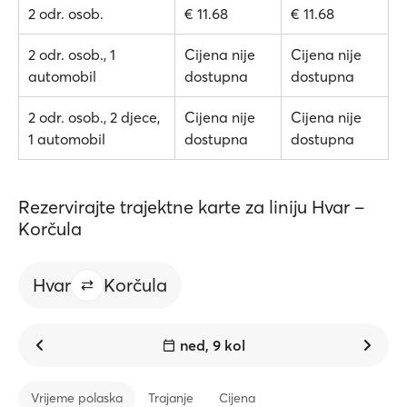
2 odr. osob.
€ 11.68
€ 11.68
2 odr. osob., 1
Cijena nije
Cijena nije
automobil
dostupna
dostupna
2 odr. osob., 2 djece,
Cijena nije
Cijena nije
1 automobil
dostupna
dostupna
Rezervirajte trajektne karte za liniju Hvar –
Korčula
Hvar
Korčula
ned, 9 kol
Vrijeme polaska
Trajanje
Cijena