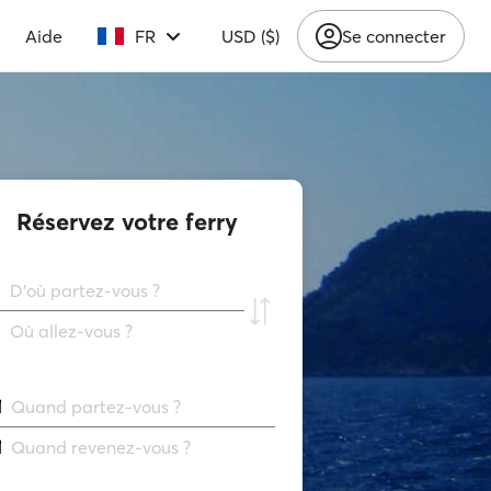
Aide
FR
USD ($)
Se connecter
Réservez votre ferry
D'où partez-vous ?
Où allez-vous ?
Quand partez-vous ?
Quand revenez-vous ?