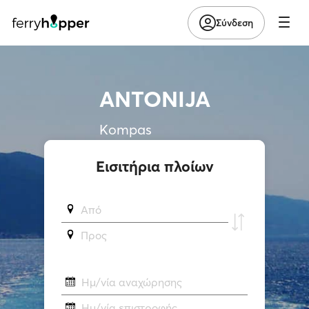
Σύνδεση
ANTONIJA
Kompas
Εισιτήρια πλοίων
Από
Προς
Ημ/νία αναχώρησης
Ημ/νία επιστροφής