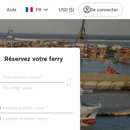
Aide
FR
USD ($)
Se connecter
Réservez votre ferry
D'où partez-vous ?
Où allez-vous ?
Quand partez-vous ?
Quand revenez-vous ?