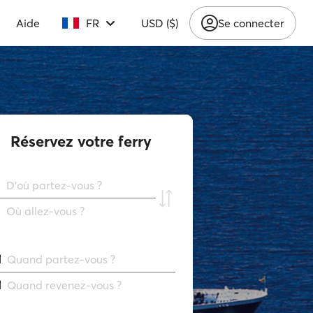
Aide
FR
USD ($)
Se connecter
Réservez votre ferry
D'où partez-vous ?
Où allez-vous ?
Quand partez-vous ?
Quand revenez-vous ?