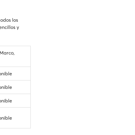
todos los
ncillos y
Marco,
onible
onible
onible
onible