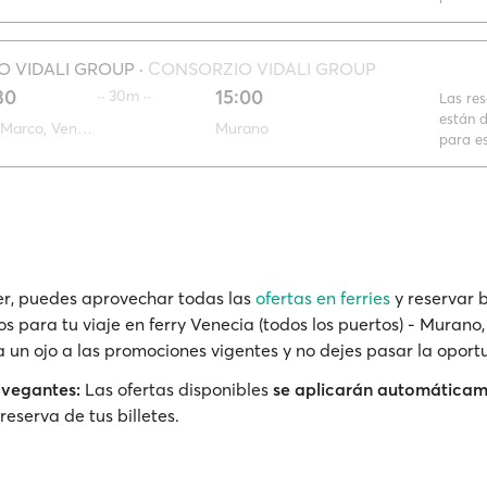
 VIDALI GROUP
·
CONSORZIO VIDALI GROUP
30
15:00
·· 30m ··
Las re
están d
San Marco, Venecia
Murano
para es
r, puedes aprovechar todas las
ofertas en ferries
y reservar b
os para tu viaje en ferry Venecia (todos los puertos) - Muran
a un ojo a las promociones vigentes y no dejes pasar la oport
avegantes:
Las ofertas disponibles
se aplicarán automática
reserva de tus billetes.