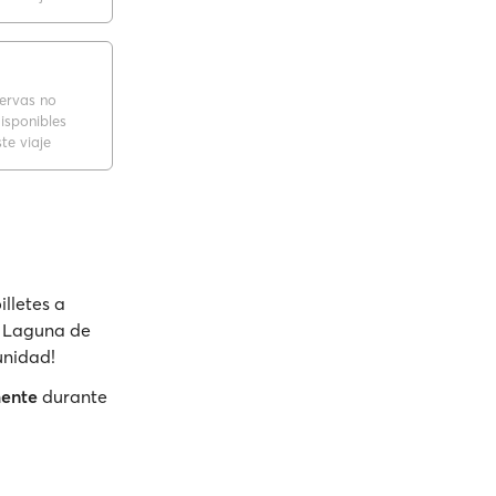
servas no
isponibles
te viaje
illetes a
o, Laguna de
unidad!
mente
durante