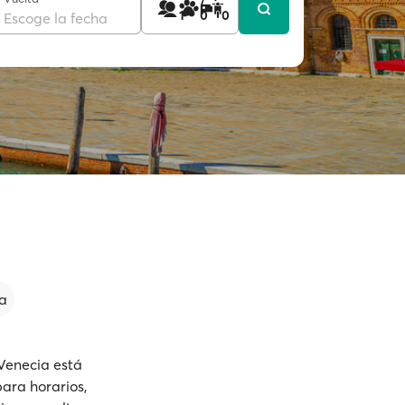
1
0
0
Escoge la fecha
a
Venecia está
ara horarios,