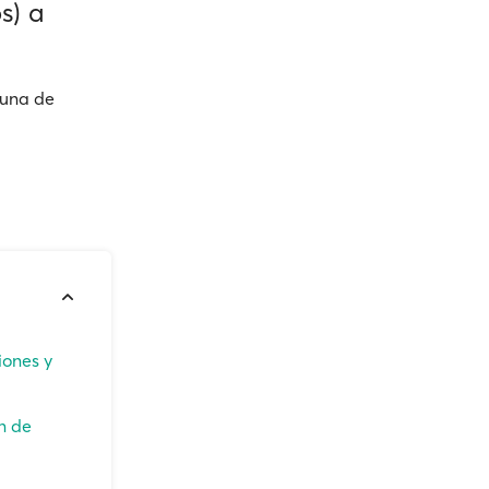
s) a
guna de
iones y
n de