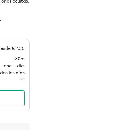
iones ocultas.
-
desde
€ 7.50
30m
ene. ‐ dic.
dos los días