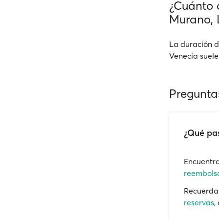
¿Cuánto d
Murano, 
La duración d
Venecia suele
Pregunta
¿Qué pas
Encuentra
reembolso
Recuerda 
reservas
,