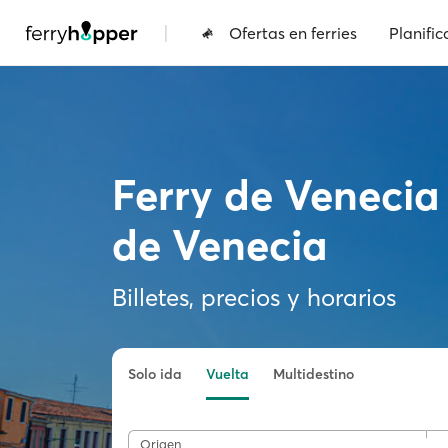
|
Ofertas en ferries
Planific
Ferry de Venecia
de Venecia
Billetes, precios y horarios
Solo ida
Vuelta
Multidestino
Origen