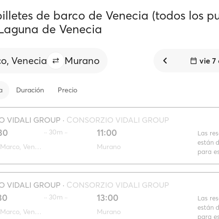
illetes de barco de Venecia (todos los pu
Laguna de Venecia
o, Venecia
Murano
vie 7
a
Duración
Precio
 VIDALI GROUP
·
CONSORZIO VIDALI GROUP
30
11:00
·· 30m ··
Las re
están d
San Marco, Venecia
Murano
para es
 VIDALI GROUP
·
CONSORZIO VIDALI GROUP
30
13:00
·· 30m ··
Las re
están d
San Marco, Venecia
Murano
para es