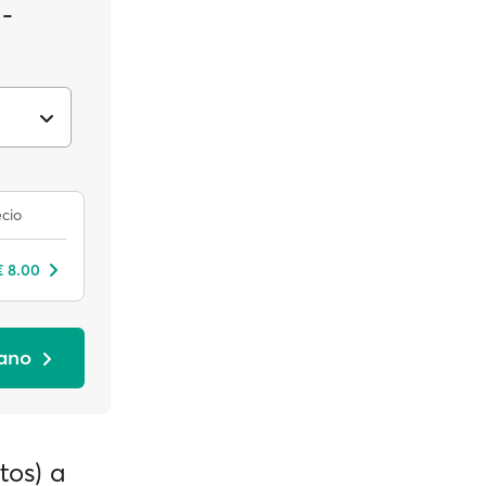
 -
cio
€ 8.00
rano
tos) a