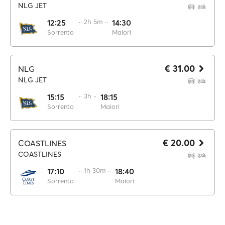
NLG JET
12:25
·· 2h 5m ··
14:30
Sorrento
Maiori
€ 31.00
NLG
NLG JET
15:15
·· 3h ··
18:15
Sorrento
Maiori
€ 20.00
COASTLINES
COASTLINES
17:10
·· 1h 30m ··
18:40
Sorrento
Maiori