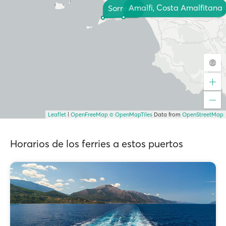
Amalfi, Costa Amalfitana
Sorrento
Leaflet
|
OpenFreeMap
© OpenMapTiles
Data from
OpenStreetMap
Horarios de los ferries a estos puertos