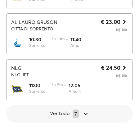
€ 23.00
ALILAURO GRUSON
CITTA DI SORRENTO
10:30
·· 1h 10m ··
11:40
Sorrento
Amalfi
€ 24.50
NLG
NLG JET
11:00
·· 1h 5m ··
12:05
Sorrento
Amalfi
Ver todo
7