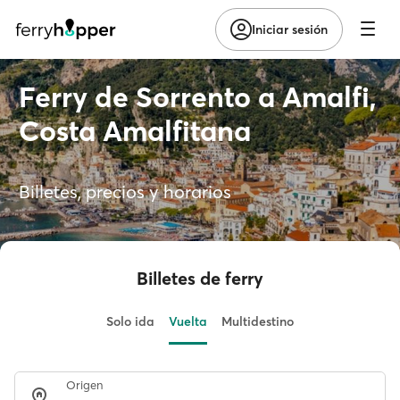
Iniciar sesión
Ferry de Sorrento a Amalfi,
Costa Amalfitana
Billetes, precios y horarios
Billetes de ferry
Solo ida
Vuelta
Multidestino
Origen