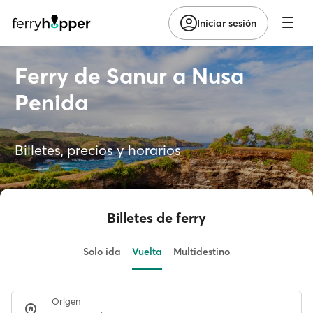
Iniciar sesión
Ferry de Sanur a Nusa
Penida
Billetes, precios y horarios
Billetes de ferry
Solo ida
Vuelta
Multidestino
Origen