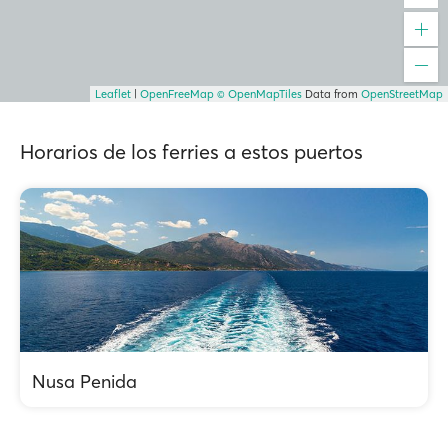
Leaflet
|
OpenFreeMap
© OpenMapTiles
Data from
OpenStreetMap
Horarios de los ferries a estos puertos
Nusa Penida