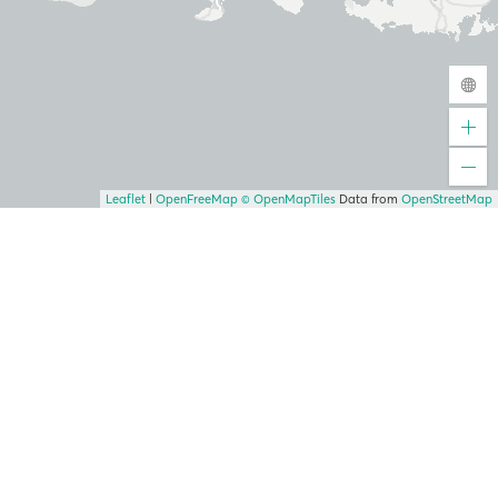
Leaflet
|
OpenFreeMap
© OpenMapTiles
Data from
OpenStreetMap