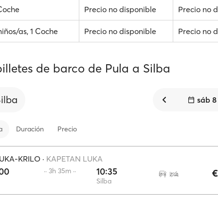
 Coche
Precio no disponible
Precio no d
niños/as, 1 Coche
Precio no disponible
Precio no d
illetes de barco de Pula a Silba
ilba
sáb 8
a
Duración
Precio
UKA-KRILO
·
KAPETAN LUKA
:00
10:35
·· 3h 35m ··
€
Silba