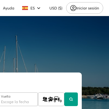
Ayuda
ES
USD ($)
Iniciar sesión
Vuelta
1
0
0
Escoge la fecha