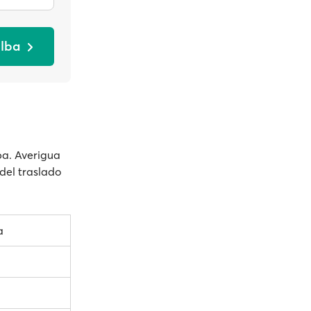
ilba
lba. Averigua
 del traslado
a