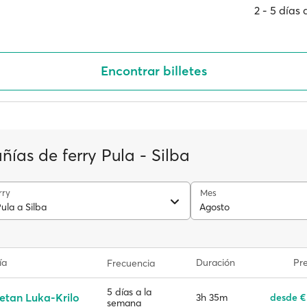
2 ‐ 5 días
Encontrar billetes
ías de ferry Pula - Silba
rry
Mes
ula a Silba
Agosto
ía
Duración
Pre
Frecuencia
5 días a la
etan Luka-Krilo
3h 35m
desde €
semana