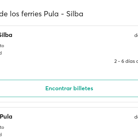
de los ferries Pula - Silba
ilba
d
to
d
2 ‐ 6 días
Encontrar billetes
Pula
d
to
d