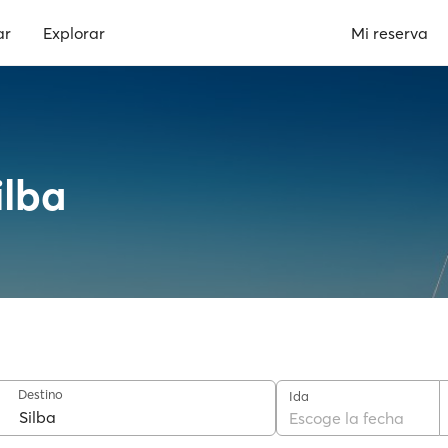
ar
Explorar
Mi reserva
ilba
Destino
Ida
Escoge la fecha