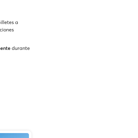
illetes a
ociones
mente
durante