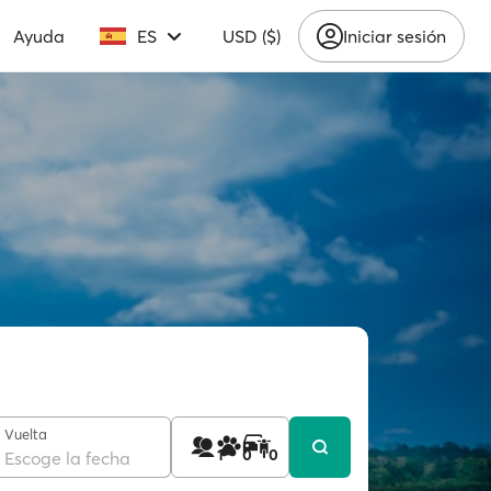
Ayuda
ES
USD ($)
Iniciar sesión
Vuelta
1
0
0
Escoge la fecha