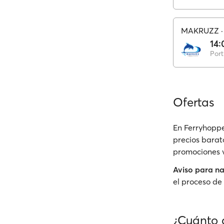
MAKRUZZ
14:
Port
Ofertas
En Ferryhoppe
precios barato
promociones v
Aviso para n
el proceso de 
¿Cuánto d