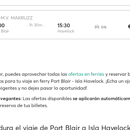
·
M.V. MAKRUZZ
00
15:30
·· 1h 30m ··
 Blair
Havelock
r, puedes aprovechar todas las
ofertas en ferries
y reservar b
s para tu viaje en ferry Port Blair - Isla Havelock. ¡Echa un oj
igentes y no dejes pasar la oportunidad!
avegantes:
Las ofertas disponibles
se aplicarán automática
reserva de tus billetes.
ura el viaje de Port Blair a Isla Haveloc