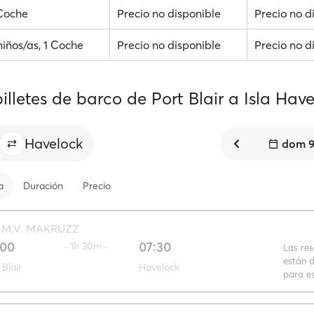
 Coche
Precio no disponible
Precio no d
niños/as, 1 Coche
Precio no disponible
Precio no d
illetes de barco de Port Blair a Isla Hav
Havelock
dom 9
a
Duración
Precio
·
M.V. MAKRUZZ
:00
07:30
·· 1h 30m ··
Las re
están d
 Blair
Havelock
para es