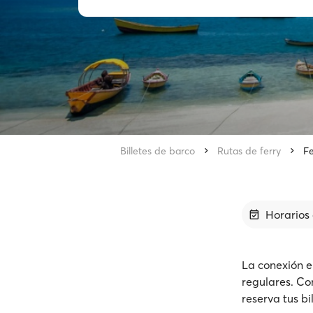
Billetes de barco
Rutas de ferry
Fe
Horarios 
La conexión e
regulares. Co
reserva tus bi