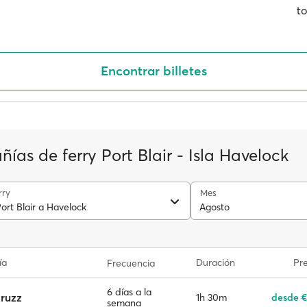
to
Encontrar billetes
as de ferry Port Blair - Isla Havelock
rry
Mes
ort Blair a Havelock
Agosto
ía
Duración
Pre
Frecuencia
6 días a la
ruzz
1h 30m
desde €
semana