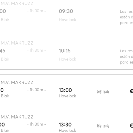
·
M.V. MAKRUZZ
:00
09:30
·· 1h 30m ··
Las re
están d
 Blair
Havelock
para es
·
M.V. MAKRUZZ
45
10:15
·· 1h 30m ··
Las re
están d
 Blair
Havelock
para es
·
M.V. MAKRUZZ
30
13:00
·· 1h 30m ··
€
 Blair
Havelock
·
M.V. MAKRUZZ
00
13:30
·· 1h 30m ··
€
 Blair
Havelock