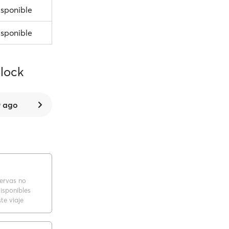
isponible
isponible
elock
 ago
servas no
isponibles
te viaje