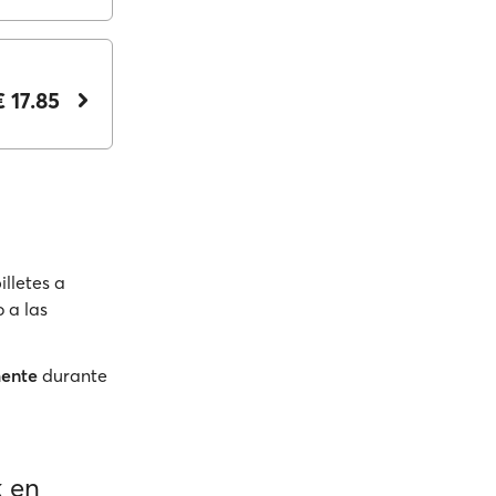
€ 17.85
illetes a
o a las
mente
durante
k en