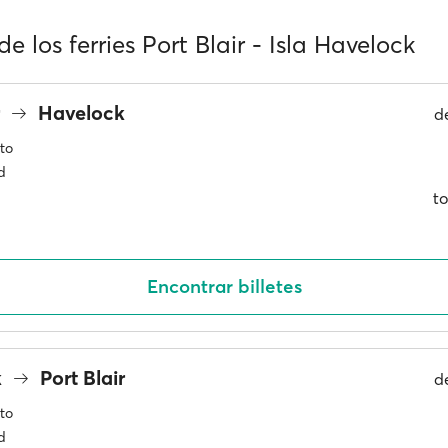
de los ferries Port Blair - Isla Havelock
r
Havelock
d
to
d
to
Encontrar billetes
k
Port Blair
d
to
d