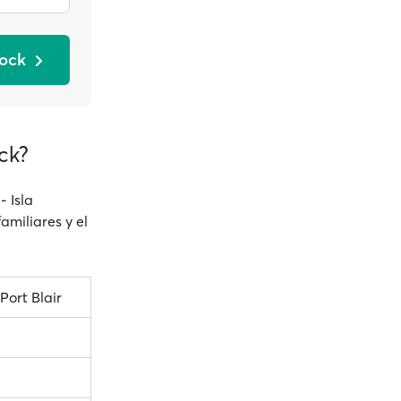
lock
ck?
- Isla
familiares y el
Port Blair