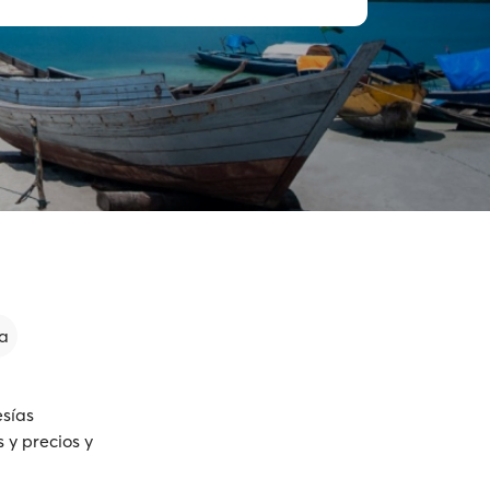
a
esías
 y precios y