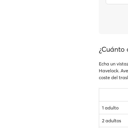
¿Cuánto c
Echa un vistaz
Havelock. Aver
coste del tras
1 adulto
2 adultos