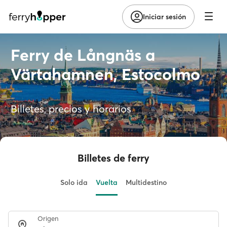
Iniciar sesión
Ferry de Långnäs a
Värtahamnen, Estocolmo
Billetes, precios y horarios
Billetes de ferry
Solo ida
Vuelta
Multidestino
Origen