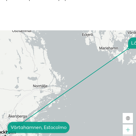
L
Värtahamnen, Estocolmo