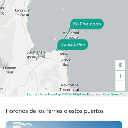
Ko Pha-ngan
Donsak Pier
Leaflet
|
OpenFreeMap
© OpenMapTiles
Data from
OpenStreetMap
Horarios de los ferries a estos puertos