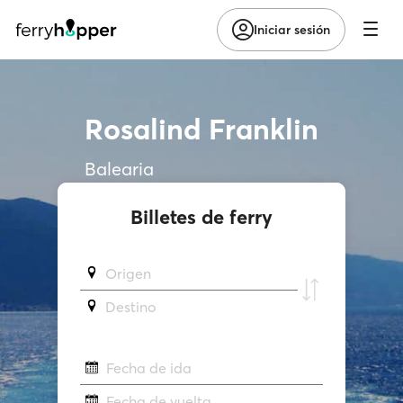
Iniciar sesión
Rosalind Franklin
Balearia
Billetes de ferry
Origen
Destino
Fecha de ida
Fecha de vuelta