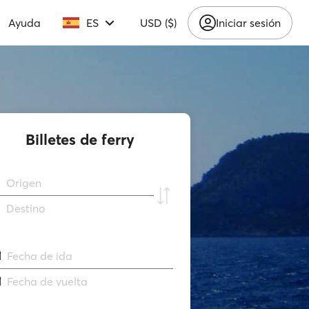
Ayuda
ES
USD ($)
Iniciar sesión
Billetes de ferry
Origen
Destino
Fecha de ida
Fecha de vuelta