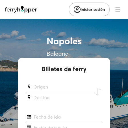
Iniciar sesión
Napoles
Balearia
Billetes de ferry
Origen
Destino
Fecha de ida
Fecha de vuelta