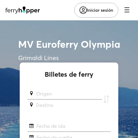
Iniciar sesión
MV Euroferry Olympia
Grimaldi Lines
Billetes de ferry
Origen
Destino
Fecha de ida
Fecha de vuelta