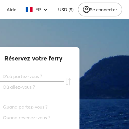
Aide
FR
USD ($)
Se connecter
Réservez votre ferry
D'où partez-vous ?
Où allez-vous ?
Quand partez-vous ?
Quand revenez-vous ?