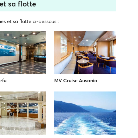
t sa flotte
es et sa flotte ci-dessous :
rfu
MV Cruise Ausonia