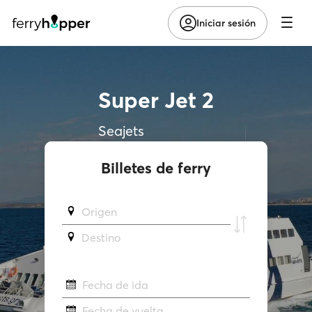
Iniciar sesión
Super Jet 2
Seajets
Billetes de ferry
Origen
Destino
Fecha de ida
Fecha de vuelta